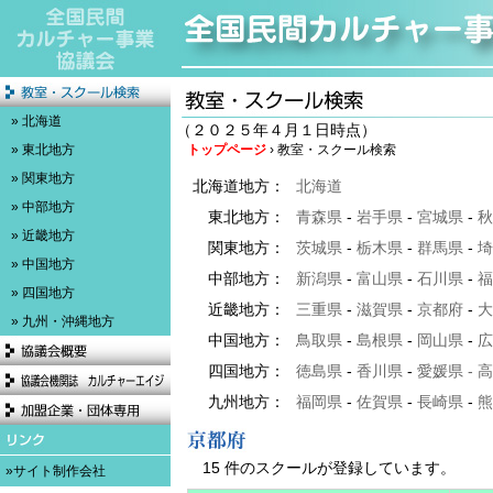
» 北海道
（２０２５年４月１日時点）
» 東北地方
トップページ
› 教室・スクール検索
» 関東地方
北海道地方：
北海道
» 中部地方
東北地方：
青森県
-
岩手県
-
宮城県
-
秋
» 近畿地方
関東地方：
茨城県
-
栃木県
-
群馬県
-
埼
» 中国地方
中部地方：
新潟県
-
富山県
-
石川県
-
福
» 四国地方
近畿地方：
三重県
-
滋賀県
-
京都府
-
大
» 九州・沖縄地方
中国地方：
鳥取県
-
島根県
-
岡山県
-
広
四国地方：
徳島県
-
香川県
-
愛媛県
-
高
九州地方：
福岡県
-
佐賀県
-
長崎県
-
熊
15 件のスクールが登録しています。
»サイト制作会社