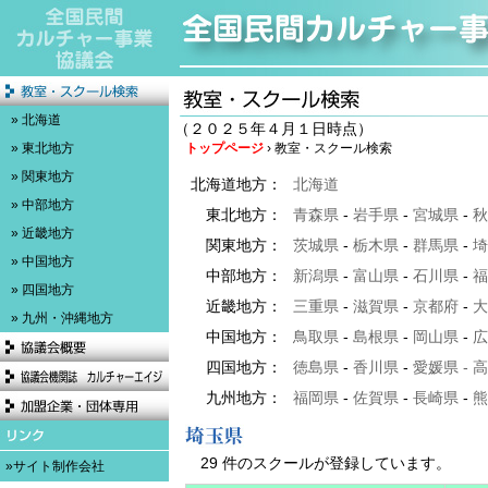
» 北海道
（２０２５年４月１日時点）
» 東北地方
トップページ
› 教室・スクール検索
» 関東地方
北海道地方：
北海道
» 中部地方
東北地方：
青森県
-
岩手県
-
宮城県
-
秋
» 近畿地方
関東地方：
茨城県
-
栃木県
-
群馬県
-
埼
» 中国地方
中部地方：
新潟県
-
富山県
-
石川県
-
福
» 四国地方
近畿地方：
三重県
-
滋賀県
-
京都府
-
大
» 九州・沖縄地方
中国地方：
鳥取県
-
島根県
-
岡山県
-
広
四国地方：
徳島県
-
香川県
-
愛媛県
-
高
九州地方：
福岡県
-
佐賀県
-
長崎県
-
熊
29 件のスクールが登録しています。
»サイト制作会社