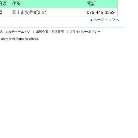
府県
住所
電話
県
富山市安住町2-14
076-445-3359
▲ページトップへ
関誌 カルチャーエイジ
¦ 加盟企業・団体専用
¦ プライバシーポリシー
yright © All Right Reserved.