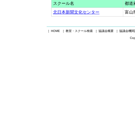
スクール名
都道
北日本新聞文化センター
富山
¦ HOME
¦ 教室・スクール検索
¦ 協議会概要
¦ 協議会機
Cop