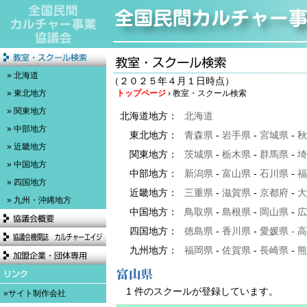
» 北海道
（２０２５年４月１日時点）
» 東北地方
トップページ
› 教室・スクール検索
» 関東地方
北海道地方：
北海道
» 中部地方
東北地方：
青森県
-
岩手県
-
宮城県
-
秋
» 近畿地方
関東地方：
茨城県
-
栃木県
-
群馬県
-
埼
» 中国地方
中部地方：
新潟県
-
富山県
-
石川県
-
福
» 四国地方
近畿地方：
三重県
-
滋賀県
-
京都府
-
大
» 九州・沖縄地方
中国地方：
鳥取県
-
島根県
-
岡山県
-
広
四国地方：
徳島県
-
香川県
-
愛媛県
-
高
九州地方：
福岡県
-
佐賀県
-
長崎県
-
熊
1 件のスクールが登録しています。
»サイト制作会社