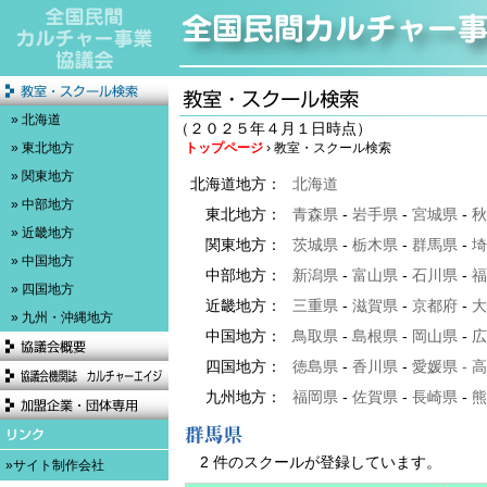
» 北海道
（２０２５年４月１日時点）
» 東北地方
トップページ
› 教室・スクール検索
» 関東地方
北海道地方：
北海道
» 中部地方
東北地方：
青森県
-
岩手県
-
宮城県
-
秋
» 近畿地方
関東地方：
茨城県
-
栃木県
-
群馬県
-
埼
» 中国地方
中部地方：
新潟県
-
富山県
-
石川県
-
福
» 四国地方
近畿地方：
三重県
-
滋賀県
-
京都府
-
大
» 九州・沖縄地方
中国地方：
鳥取県
-
島根県
-
岡山県
-
広
四国地方：
徳島県
-
香川県
-
愛媛県
-
高
九州地方：
福岡県
-
佐賀県
-
長崎県
-
熊
2 件のスクールが登録しています。
»サイト制作会社